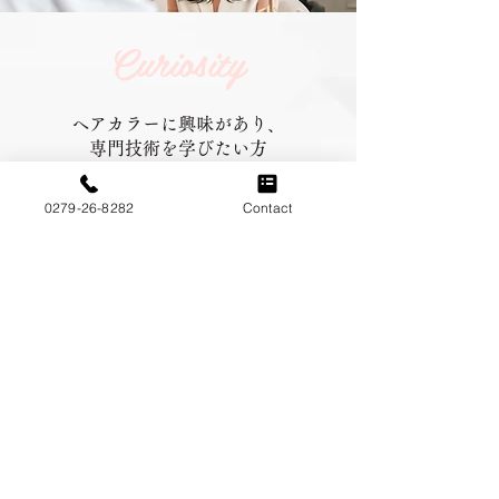
Curiosity
ヘアカラーに興味があり、
専門技術を学びたい方
人と接することが好きで、笑顔で
0279-26-8282
Contact
お客様を迎えたい方
サロン業界で新しい挑戦をしたい方
未経験者も大歓迎！充実した研修制度と、安心
して働けるサポート体制を整えています。あな
たの成長を、私たちが全力で応援します。
Mail form
M2K
群馬県渋川市の